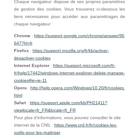
Chaque navigateur dispose de ses propres paramètres
de gestion des cookies. Vous trouverez ci-dessous les
liens nécessaires pour accéder aux paramétrages de
chaque navigateur :
Chrome
:
https://support.google.com/chrome/answer/95
647?hl=fr
Firefox
:
https://support.mozilla.org/fr/kb/activer-
desactiver-cookies
Internet Explorer
:
https://support.microsoft.com/fr-
fr/help/17442/windows-internet-explorer-delete-manage-
cookies#ie=ie-11
Opera
:
http://help.opera.com/Windows/10.20/fr/cookies.
html
Safari
:
https://support.apple.com/kb/PH21411?
viewlocale=fr_FR&locale=fr_FR
Pour plus d’informations, vous pouvez consulter le site
internet de la CNIL :
https://www.cnil.fr/fr/cookies-les-
outils-pour-les-maitriser