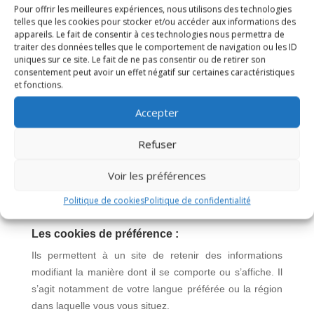
et l’accès aux zones sécurisées du site Web. Ce dernier
Pour offrir les meilleures expériences, nous utilisons des technologies
ne peut pas fonctionner correctement sans ces cookies.
telles que les cookies pour stocker et/ou accéder aux informations des
appareils. Le fait de consentir à ces technologies nous permettra de
traiter des données telles que le comportement de navigation ou les ID
Nom
Fournisseur
Finalité
uniques sur ce site. Le fait de ne pas consentir ou de retirer son
consentement peut avoir un effet négatif sur certaines caractéristiques
Stocke
et fonctions.
l’autorisation
Accepter
d’utilisation
de cookies
CookieConsent
datatim.fr
Refuser
pour le
domaine
Voir les préférences
actuel par
l’utilisateur
Politique de cookies
Politique de confidentialité
Les cookies de préférence :
Ils permettent à un site de retenir des informations
modifiant la manière dont il se comporte ou s’affiche. Il
s’agit notamment de votre langue préférée ou la région
dans laquelle vous vous situez.