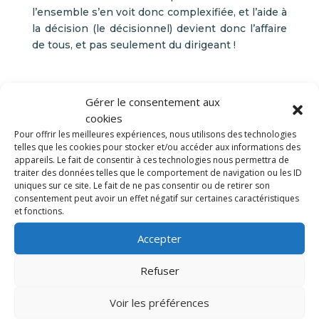
l’ensemble s’en voit donc complexifiée, et l’aide à
la décision (le décisionnel) devient donc l’affaire
de tous, et pas seulement du dirigeant !
Décider se conjugue donc au pluriel
Gérer le consentement aux
La vie économique de l’entreprise est la somme
cookies
des décisions prises quotidiennement par un
Pour offrir les meilleures expériences, nous utilisons des technologies
nombre de personnes, souvent plus important
telles que les cookies pour stocker et/ou accéder aux informations des
qu’on pourrait l’imaginer. La cohérence est un
appareils. Le fait de consentir à ces technologies nous permettra de
traiter des données telles que le comportement de navigation ou les ID
enjeu. L’
aide à la décision
(le décisionnel) à tous
uniques sur ce site. Le fait de ne pas consentir ou de retirer son
les étages est l’arme pour y arriver. Quand les
consentement peut avoir un effet négatif sur certaines caractéristiques
compagnons Datatim rencontrent les
et fonctions.
collaborateurs d’une entreprise, ils cherchent à
Accepter
identifier et comprendre toutes les petites
décisions que chacun peut prendre. Tous
Refuser
consomment du temps, achètent des
prestations/biens, organisent le travail, gèrent ou
Voir les préférences
produisent. C’est l’ensemble des flux (physiques,